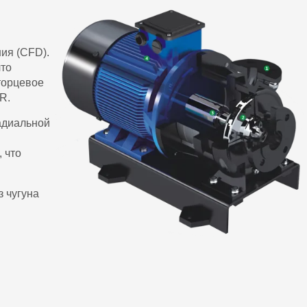
ия (CFD).
что
торцевое
R.
радиальной
 что
 чугуна