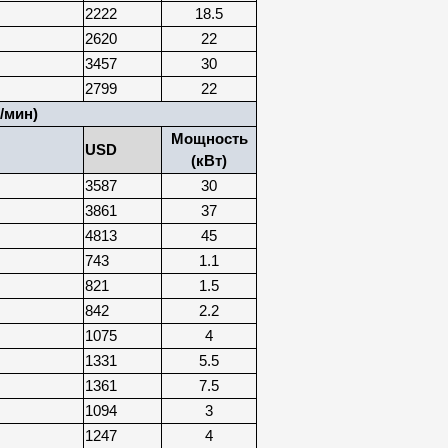
2222
18.5
2620
22
3457
30
2799
22
/мин)
Мощность
USD
(кВт)
3587
30
3861
37
4813
45
743
1.1
821
1.5
842
2.2
1075
4
1331
5.5
1361
7.5
1094
3
1247
4