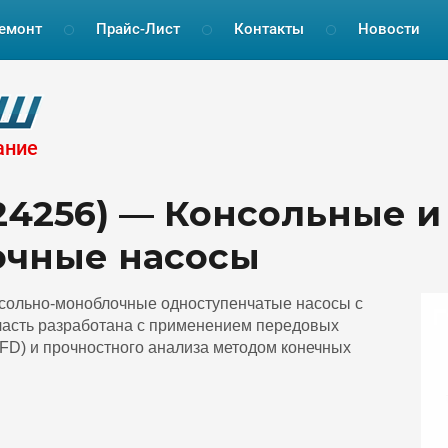
емонт
Прайс-Лист
Контакты
Новости
ание
N 24256) — Консольные и
очные насосы
нсольно-моноблочные одноступенчатые насосы с
часть разработана с применением передовых
FD) и прочностного анализа методом конечных