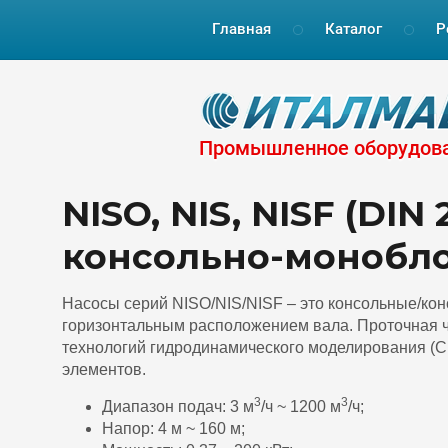
Главная
Каталог
Р
Промышленное оборудов
NISO, NIS, NISF (DI
консольно-монобл
Насосы серий NISO/NIS/NISF – это консольные/ко
горизонтальным расположением вала. Проточная 
технологий гидродинамического моделирования (C
элементов.
3
3
Диапазон подач: 3 м
/ч ~ 1200 м
/ч;
Напор: 4 м ~ 160 м;