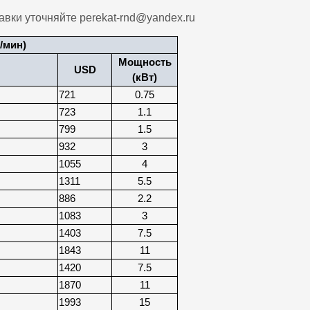
тавки уточняйте perekat-rnd@yandex.ru
/мин)
Мощность
USD
(кВт)
721
0.75
723
1.1
799
1.5
932
3
1055
4
1311
5.5
886
2.2
1083
3
1403
7.5
1843
11
1420
7.5
1870
11
1993
15